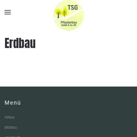
Zum
Hauptinhalt
springen
Erdbau
Menü
FIRMA
ERDBAU