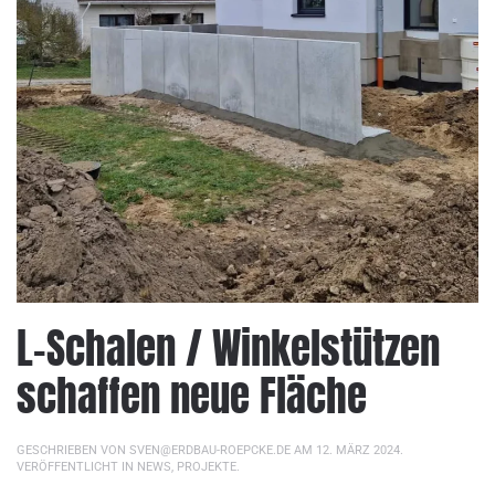
L-Schalen / Winkelstützen
schaffen neue Fläche
GESCHRIEBEN VON
SVEN@ERDBAU-ROEPCKE.DE
AM
12. MÄRZ 2024
.
VERÖFFENTLICHT IN
NEWS
,
PROJEKTE
.