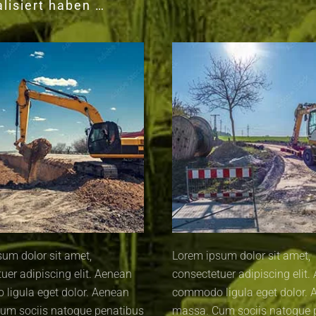
alisiert haben …
um dolor sit amet,
Lorem ipsum dolor sit amet,
uer adipiscing elit. Aenean
consectetuer adipiscing elit.
ligula eget dolor. Aenean
commodo ligula eget dolor. 
um sociis natoque penatibus
massa. Cum sociis natoque 