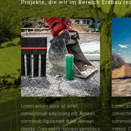
Projekte, die wir im Bereich Erdbau re
Lorem ipsum dolor sit amet,
Lorem ips
consectetuer adipiscing elit. Aenean
consectet
commodo ligula eget dolor. Aenean
commodo 
massa. Cum sociis natoque penatibus
massa. C