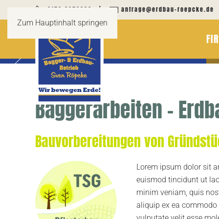
0173 6253699
|
anfrage@erdbau-roepcke.de
Zum Hauptinhalt springen
FI
Baggerarbeiten – Erdb
Bauvorbereitungen von Gründstü
Lorem ipsum dolor sit a
euismod tincidunt ut la
minim veniam, quis nostr
aliquip ex ea commodo c
vulputate velit esse mole