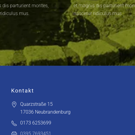
 dis parturient montes,
et magnis dis parturient mon
ridiculus mus.
nascetur ridiculus mus.
Kontakt
Quarzstraße 15
17036 Neubrandenburg
0173 6253699
0395 7693451