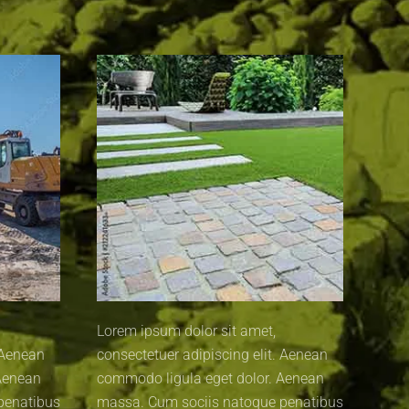
Lorem ipsum dolor sit amet,
Lore
 Aenean
consectetuer adipiscing elit. Aenean
cons
Aenean
commodo ligula eget dolor. Aenean
comm
penatibus
massa. Cum sociis natoque penatibus
mass