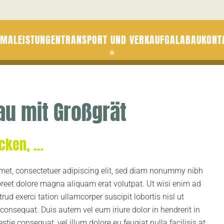
RMA
LEISTUNGEN
TRANSPORT UND VERKAUF
GALABAU
KONT
Galabau & Erdbau von Profis
aus einer Hand
au mit Großgrät
cken, …
met, consectetuer adipiscing elit, sed diam nonummy nibh
oreet dolore magna aliquam erat volutpat. Ut wisi enim ad
ud exerci tation ullamcorper suscipit lobortis nisl ut
onsequat. Duis autem vel eum iriure dolor in hendrerit in
stie consequat, vel illum dolore eu feugiat nulla facilisis at